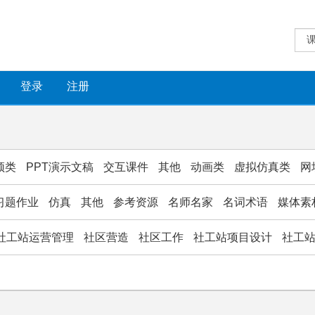
登录
注册
频类
PPT演示文稿
交互课件
其他
动画类
虚拟仿真类
网
习题作业
仿真
其他
参考资源
名师名家
名词术语
媒体素
社工站运营管理
社区营造
社区工作
社工站项目设计
社工