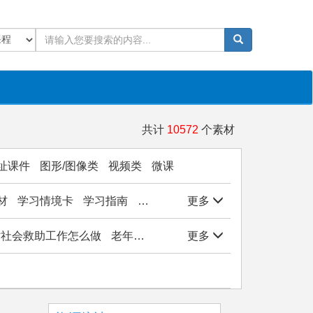
共计
10572
个素材
址课件
图形/图像类
视频类
微课
材
学习情境卡
学习指南
学生作品
更多
实验/实训/实习
岗位能
站社会救助工作怎么做
老年社会工作
更多
社会学基础
医务社会工