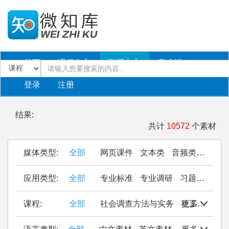
首页
课程中心
资源中心
客户端
登录
注册
结果:
共计
10572
个素材
媒体类型:
全部
网页课件
文本类
音频类
PPT
应用类型:
全部
专业标准
专业调研
习题作业
仿
课程:
全部
社会调查方法与实务
社工站运营管理
更多