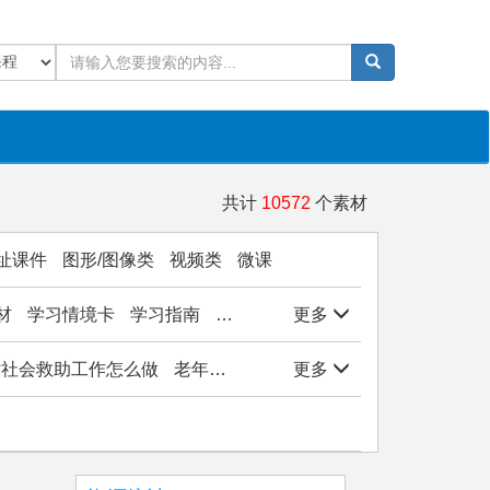
共计
10572
个素材
址课件
图形/图像类
视频类
微课
材
学习情境卡
学习指南
学生作品
更多
实验/实训/实习
岗位能
站社会救助工作怎么做
老年社会工作
更多
社会学基础
医务社会工