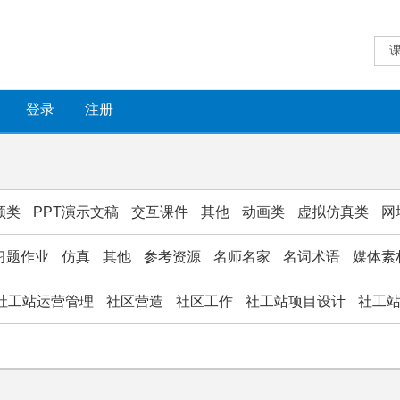
登录
注册
频类
PPT演示文稿
交互课件
其他
动画类
虚拟仿真类
网
习题作业
仿真
其他
参考资源
名师名家
名词术语
媒体素
社工站运营管理
社区营造
社区工作
社工站项目设计
社工