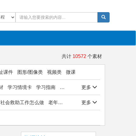
共计
10572
个素材
址课件
图形/图像类
视频类
微课
材
学习情境卡
学习指南
学生作品
更多
实验/实训/实习
岗位能
站社会救助工作怎么做
老年社会工作
更多
社会学基础
医务社会工