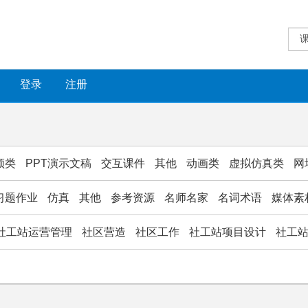
登录
注册
频类
PPT演示文稿
交互课件
其他
动画类
虚拟仿真类
网
习题作业
仿真
其他
参考资源
名师名家
名词术语
媒体素
社工站运营管理
社区营造
社区工作
社工站项目设计
社工