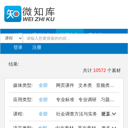
首页
课程中心
资源中心
客户端
登录
注册
结果:
共计
10572
个素材
媒体类型:
全部
网页课件
文本类
音频类
PPT
应用类型:
全部
专业标准
专业调研
习题作业
仿
课程:
全部
社会调查方法与实务
社工站运营管理
更多